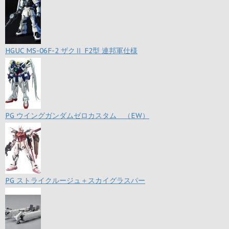
HGUC MS-06F-2 ザクⅡ F2型 連邦軍仕様
PG ウイングガンダムゼロカスタム （EW）
PG ストライクルージュ＋スカイグラスパー