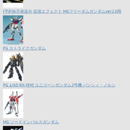
[予約]6月発送分 拡張エフェクト MGフリーダムガンダムver2.0用
PG ストライクガンダム
PG 1/60 RX-0[N] ユニコーンガンダム2号機 バンシィ・ノルン
MG ソードインパルスガンダム