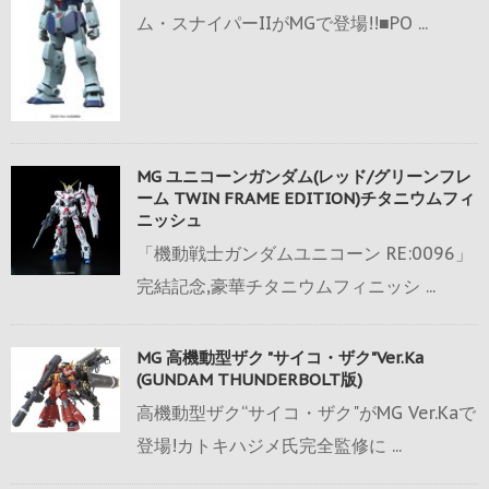
ム・スナイパーIIがMGで登場!!■PO ...
MG ユニコーンガンダム(レッド/グリーンフレ
ーム TWIN FRAME EDITION)チタニウムフィ
ニッシュ
「機動戦士ガンダムユニコーン RE:0096」
完結記念,豪華チタニウムフィニッシ ...
MG 高機動型ザク "サイコ・ザク"Ver.Ka
(GUNDAM THUNDERBOLT版)
高機動型ザク“サイコ・ザク"がMG Ver.Kaで
登場!カトキハジメ氏完全監修に ...