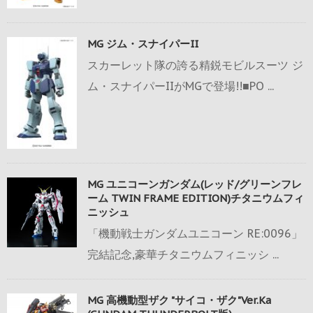
MG ジム・スナイパーII
スカーレット隊の誇る精鋭モビルスーツ ジ
ム・スナイパーIIがMGで登場!!■PO ...
MG ユニコーンガンダム(レッド/グリーンフレ
ーム TWIN FRAME EDITION)チタニウムフィ
ニッシュ
「機動戦士ガンダムユニコーン RE:0096」
完結記念,豪華チタニウムフィニッシ ...
MG 高機動型ザク "サイコ・ザク"Ver.Ka