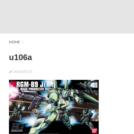
HOME
>
u106a
2016/05/15