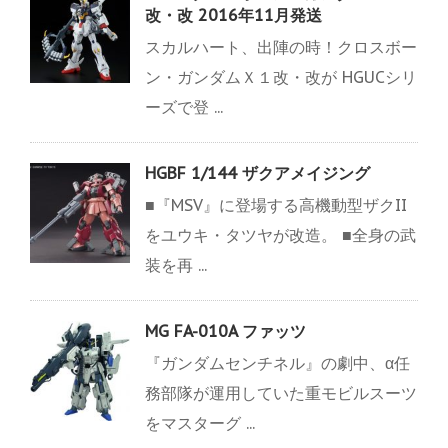
改・改 2016年11月発送
スカルハート、出陣の時！クロスボー
ン・ガンダムＸ１改・改が HGUCシリ
ーズで登 ...
HGBF 1/144 ザクアメイジング
■『MSV』に登場する高機動型ザクII
をユウキ・タツヤが改造。 ■全身の武
装を再 ...
MG FA-010A ファッツ
『ガンダムセンチネル』の劇中、α任
務部隊が運用していた重モビルスーツ
をマスターグ ...