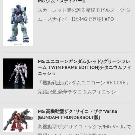
MG ジム・スナイパーII
スカーレット隊の誇る精鋭モビルスーツ ジ
ム・スナイパーIIがMGで登場!!■PO ...
MG ユニコーンガンダム(レッド/グリーンフレ
ーム TWIN FRAME EDITION)チタニウムフィ
ニッシュ
「機動戦士ガンダムユニコーン RE:0096」
完結記念,豪華チタニウムフィニッシ ...
MG 高機動型ザク "サイコ・ザク"Ver.Ka
(GUNDAM THUNDERBOLT版)
高機動型ザク“サイコ・ザク"がMG Ver.Kaで