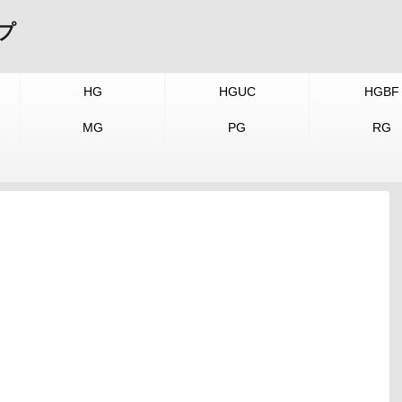
プ
HG
HGUC
HGBF
MG
PG
RG