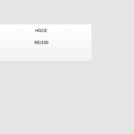
HGCE
RE/100