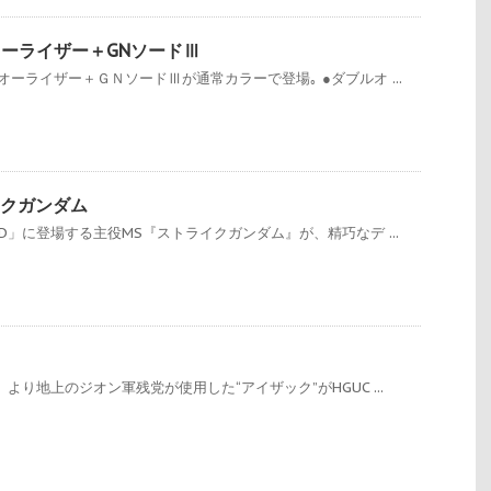
ブルオーライザー＋GNソードⅢ
ーライザー＋ＧＮソードⅢが通常カラーで登場｡ ●ダブルオ ...
イクガンダム
D」に登場する主役MS『ストライクガンダム』が、精巧なデ ...
より地上のジオン軍残党が使用した“アイザック”がHGUC ...