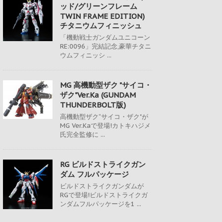
ッド/グリーンフレーム
TWIN FRAME EDITION)
チタニウムフィニッシュ
「機動戦士ガンダムユニコーン
RE:0096」完結記念,豪華チタニ
ウムフィニッシ ...
MG 高機動型ザク "サイコ・
ザク"Ver.Ka (GUNDAM
THUNDERBOLT版)
高機動型ザク“サイコ・ザク"が
MG Ver.Kaで登場!カトキハジメ
氏完全監修に ...
RG ビルドストライクガン
ダム フルパッケージ
ビルドストライクガンダムが
RGで登場!ビルドストライクガ
ンダムフルパッケージを1 ...