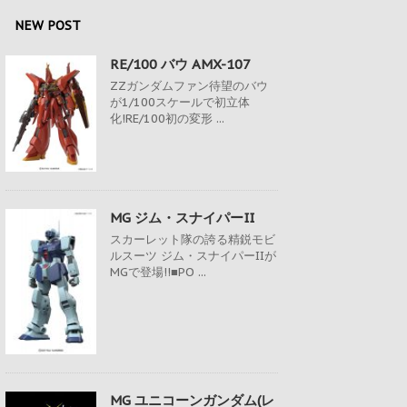
NEW POST
RE/100 バウ AMX-107
ZZガンダムファン待望のバウ
が1/100スケールで初立体
化!RE/100初の変形 ...
MG ジム・スナイパーII
スカーレット隊の誇る精鋭モビ
ルスーツ ジム・スナイパーIIが
MGで登場!!■PO ...
MG ユニコーンガンダム(レ