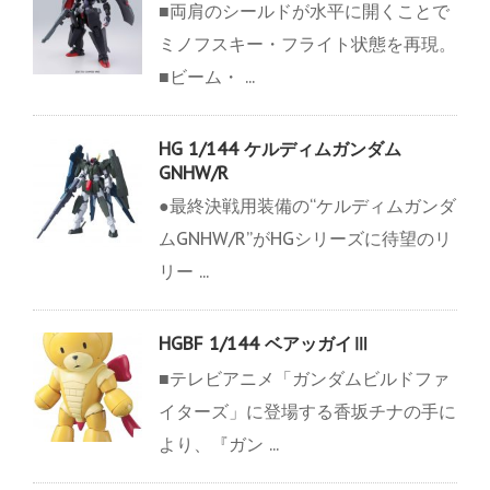
■両肩のシールドが水平に開くことで
ミノフスキー・フライト状態を再現。
■ビーム・ ...
HG 1/144 ケルディムガンダム
GNHW/R
●最終決戦用装備の“ケルディムガンダ
ムGNHW/R”がHGシリーズに待望のリ
リー ...
HGBF 1/144 ベアッガイⅢ
■テレビアニメ「ガンダムビルドファ
イターズ」に登場する香坂チナの手に
より、『ガン ...