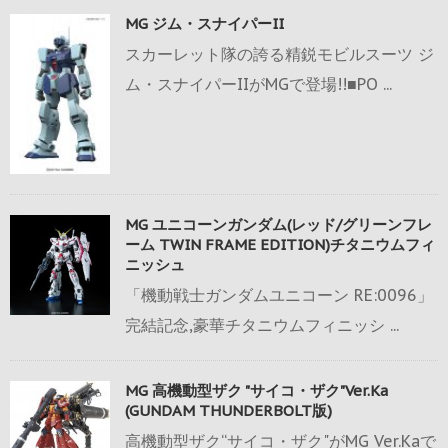
MG ジム・スナイパーII
スカーレット隊の誇る精鋭モビルスーツ ジ
ム・スナイパーIIがMGで登場!!■PO ...
MG ユニコーンガンダム(レッド/グリーンフレ
ーム TWIN FRAME EDITION)チタニウムフィ
ニッシュ
「機動戦士ガンダムユニコーン RE:0096」
完結記念,豪華チタニウムフィニッシ ...
MG 高機動型ザク "サイコ・ザク"Ver.Ka
(GUNDAM THUNDERBOLT版)
高機動型ザク“サイコ・ザク"がMG Ver.Kaで