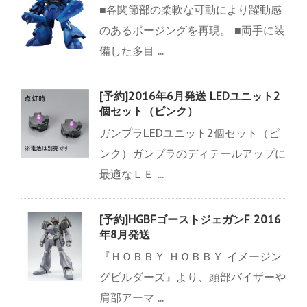
■各関節部の柔軟な可動により躍動感
のあるポージングを再現。 ■両手に装
備した多目 ...
[予約]2016年6月発送 LEDユニット2
個セット（ピンク）
ガンプラLEDユニット2個セット（ピ
ンク）ガンプラのディテールアップに
最適なＬＥ ...
[予約]HGBFゴーストジェガンF 2016
年8月発送
『ＨＯＢＢＹ ＨＯＢＢＹ イメージン
グビルダーズ』より、頭部バイザーや
肩部アーマ ...