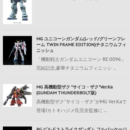
MG ユニコーンガンダム(レッド/グリーンフレ
ーム TWIN FRAME EDITION)チタニウムフィ
ニッシュ
「機動戦士ガンダムユニコーン RE:0096」
完結記念,豪華チタニウムフィニッシ ...
MG 高機動型ザク "サイコ・ザク"Ver.Ka
(GUNDAM THUNDERBOLT版)
高機動型ザク“サイコ・ザク"がMG Ver.Kaで
登場!カトキハジメ氏完全監修に ...
RG ビルドストライクガンダム フルパッケージ