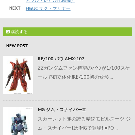
ネラル・レビル配備機）
NEXT
HGUC ザク・マリナー
購読する
NEW POST
RE/100 バウ AMX-107
ZZガンダムファン待望のバウが1/100スケ
ールで初立体化!RE/100初の変形 ...
MG ジム・スナイパーII
スカーレット隊の誇る精鋭モビルスーツ ジ
ム・スナイパーIIがMGで登場!!■PO ...