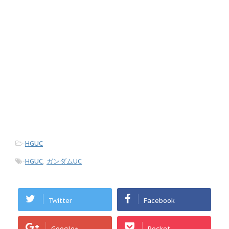
-
HGUC
-
HGUC
,
ガンダムUC
Twitter
Facebook
Google+
Pocket