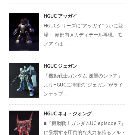
HGUC アッガイ
HGUCシリーズに“アッガイ”ついに登
場！ 頭部内メカディテール再現、モ
ノアイは ...
HGUC ジェガン
「機動戦士ガンダム 逆襲のシャア」
よりHGUCに待望の“ジェガン”がライ
ンナップ ...
HGUC ネオ・ジオング
■『機動戦士ガンダムUC episode 7』
に登場する圧倒的な火力を誇るフル・