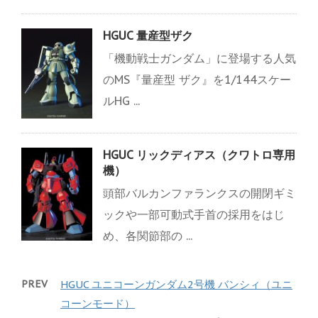
HGUC 量産型ザク
「機動戦士ガンダム」に登場する人気
のMS『量産型 ザク』を1/144スケー
ルHG ...
HGUC リックディアス（クワトロ専用
機）
頭部バルカンファランクスの開閉ギミ
ックや一部可動式手首の採用をはじ
め、各関節部の ...
PREV
HGUC ユニコーンガンダム2号機 バンシィ（ユニ
コーンモード）