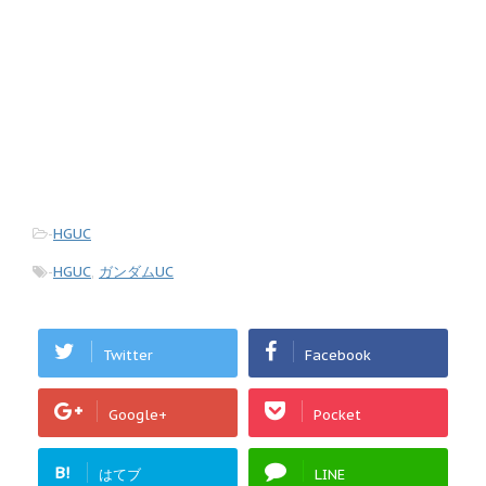
-
HGUC
-
HGUC
,
ガンダムUC
Twitter
Facebook
Google+
Pocket
B!
はてブ
LINE