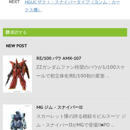
NEXT
HGUC ザクⅠ・スナイパータイプ（ヨンム・カー
クス機）
購読する
NEW POST
RE/100 バウ AMX-107
ZZガンダムファン待望のバウが1/100スケ
ールで初立体化!RE/100初の変形 ...
MG ジム・スナイパーII
スカーレット隊の誇る精鋭モビルスーツ ジ
ム・スナイパーIIがMGで登場!!■PO ...