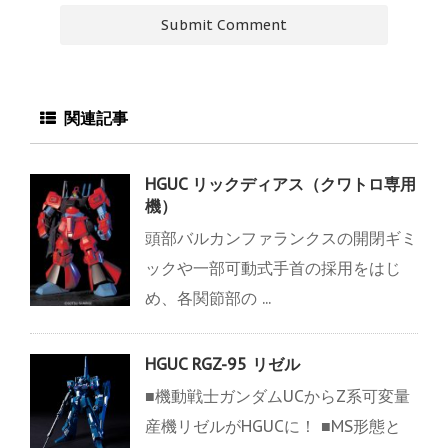
関連記事
HGUC リックディアス（クワトロ専用
機）
頭部バルカンファランクスの開閉ギミ
ックや一部可動式手首の採用をはじ
め、各関節部の ...
HGUC RGZ-95 リゼル
■機動戦士ガンダムUCからZ系可変量
産機リゼルがHGUCに！ ■MS形態と