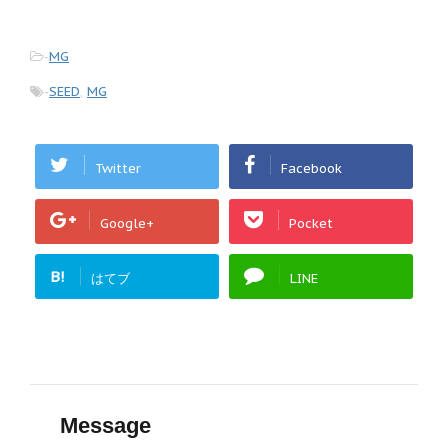
-
MG
-
SEED
,
MG
Twitter
Facebook
Google+
Pocket
B!
はてブ
LINE
Message