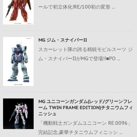
ールで初立体化!RE/100初の変形 ...
MG ジム・スナイパーII
スカーレット隊の誇る精鋭モビルスーツ ジ
ム・スナイパーIIがMGで登場!!■PO ...
MG ユニコーンガンダム(レッド/グリーンフレ
ーム TWIN FRAME EDITION)チタニウムフィ
ニッシュ
「機動戦士ガンダムユニコーン RE:0096」
完結記念,豪華チタニウムフィニッシ ...