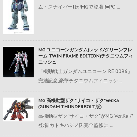
ム・スナイパーIIがMGで登場!!■PO ...
MG ユニコーンガンダム(レッド/グリーンフレ
ーム TWIN FRAME EDITION)チタニウムフィ
ニッシュ
「機動戦士ガンダムユニコーン RE:0096」
完結記念,豪華チタニウムフィニッシ ...
MG 高機動型ザク "サイコ・ザク"Ver.Ka
(GUNDAM THUNDERBOLT版)
高機動型ザク“サイコ・ザク"がMG Ver.Kaで
登場!カトキハジメ氏完全監修に ...