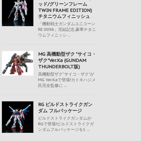
ッド/グリーンフレーム
TWIN FRAME EDITION)
チタニウムフィニッシュ
「機動戦士ガンダムユニコーン
RE:0096」完結記念,豪華チタニ
ウムフィニッシ ...
MG 高機動型ザク "サイコ・
ザク"Ver.Ka (GUNDAM
THUNDERBOLT版)
高機動型ザク“サイコ・ザク"が
MG Ver.Kaで登場!カトキハジメ
氏完全監修に ...
RG ビルドストライクガン
ダム フルパッケージ
ビルドストライクガンダムが
RGで登場!ビルドストライクガ
ンダムフルパッケージを1 ...