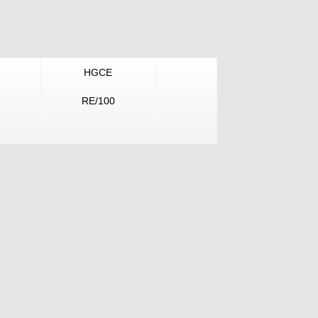
HGCE
RE/100