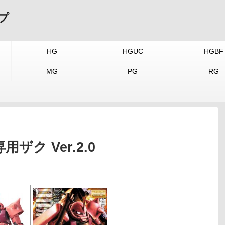
プ
HG
HGUC
HGBF
MG
PG
RG
用ザク Ver.2.0