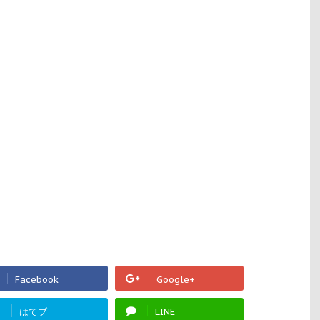
Facebook
Google+
!
はてブ
LINE