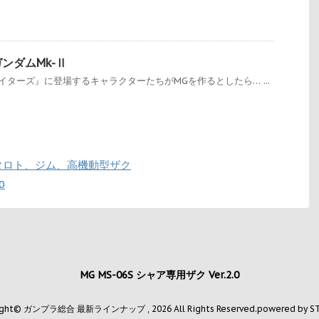
ガンダムMk-Ⅱ
イターズ』に登場するキャラクターたちがMGを作るとしたら… ...
Gアスタロト、ジム、高機動型ザク
0
MG MS-06S シャア専用ザク Ver.2.0
ight© ガンプラ総合 最新ラインナップ , 2026 All Rights Reserved.
powered by S