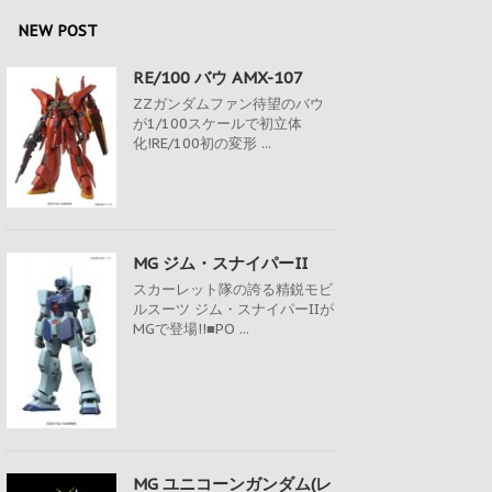
NEW POST
RE/100 バウ AMX-107
ZZガンダムファン待望のバウ
が1/100スケールで初立体
化!RE/100初の変形 ...
MG ジム・スナイパーII
スカーレット隊の誇る精鋭モビ
ルスーツ ジム・スナイパーIIが
MGで登場!!■PO ...
MG ユニコーンガンダム(レ