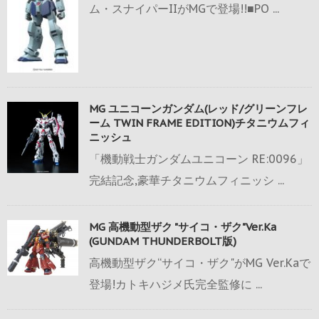
ム・スナイパーIIがMGで登場!!■PO ...
MG ユニコーンガンダム(レッド/グリーンフレ
ーム TWIN FRAME EDITION)チタニウムフィ
ニッシュ
「機動戦士ガンダムユニコーン RE:0096」
完結記念,豪華チタニウムフィニッシ ...
MG 高機動型ザク "サイコ・ザク"Ver.Ka
(GUNDAM THUNDERBOLT版)
高機動型ザク“サイコ・ザク"がMG Ver.Kaで
登場!カトキハジメ氏完全監修に ...