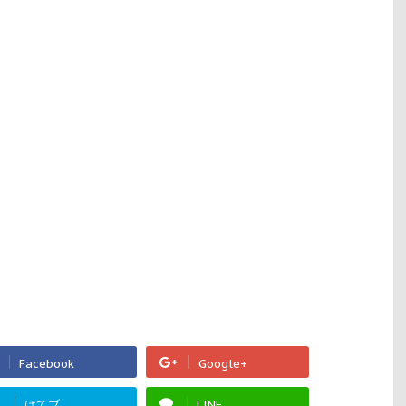
Facebook
Google+
!
はてブ
LINE