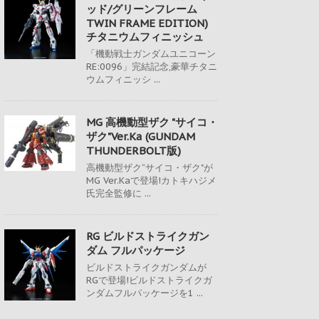
ッド/グリーンフレーム
TWIN FRAME EDITION)
チタニウムフィニッシュ
「機動戦士ガンダムユニコーン
RE:0096」完結記念,豪華チタニ
ウムフィニッシ ...
MG 高機動型ザク "サイコ・
ザク"Ver.Ka (GUNDAM
THUNDERBOLT版)
高機動型ザク“サイコ・ザク"が
MG Ver.Kaで登場!カトキハジメ
氏完全監修に ...
RG ビルドストライクガン
ダム フルパッケージ
ビルドストライクガンダムが
RGで登場!ビルドストライクガ
ンダムフルパッケージを1 ...