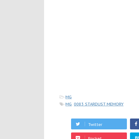
-
MG
-
MG
,
0083 STARDUST MEMORY
Twitter
B
Pocket