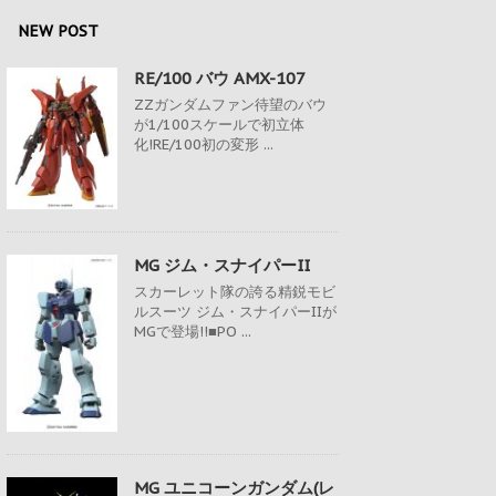
NEW POST
RE/100 バウ AMX-107
ZZガンダムファン待望のバウ
が1/100スケールで初立体
化!RE/100初の変形 ...
MG ジム・スナイパーII
スカーレット隊の誇る精鋭モビ
ルスーツ ジム・スナイパーIIが
MGで登場!!■PO ...
MG ユニコーンガンダム(レ