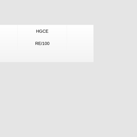
HGCE
RE/100