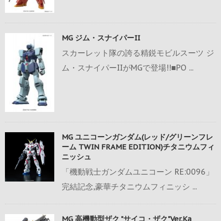
MG ジム・スナイパーII
スカーレット隊の誇る精鋭モビルスーツ ジ
ム・スナイパーIIがMGで登場!!■PO ...
MG ユニコーンガンダム(レッド/グリーンフレ
ーム TWIN FRAME EDITION)チタニウムフィ
ニッシュ
「機動戦士ガンダムユニコーン RE:0096」
完結記念,豪華チタニウムフィニッシ ...
MG 高機動型ザク "サイコ・ザク"Ver.Ka