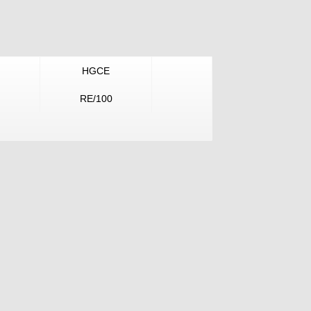
HGCE
RE/100