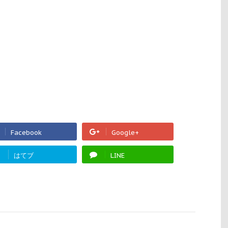
Facebook
Google+
!
はてブ
LINE