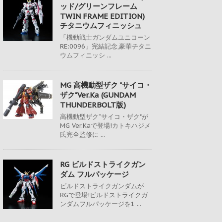
ッド/グリーンフレーム
TWIN FRAME EDITION)
チタニウムフィニッシュ
「機動戦士ガンダムユニコーン
RE:0096」完結記念,豪華チタニ
ウムフィニッシ ...
MG 高機動型ザク "サイコ・
ザク"Ver.Ka (GUNDAM
THUNDERBOLT版)
高機動型ザク“サイコ・ザク"が
MG Ver.Kaで登場!カトキハジメ
氏完全監修に ...
RG ビルドストライクガン
ダム フルパッケージ
ビルドストライクガンダムが
RGで登場!ビルドストライクガ
ンダムフルパッケージを1 ...