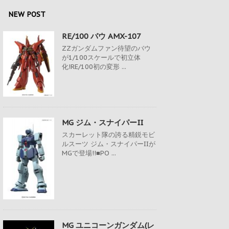
NEW POST
RE/100 バウ AMX-107
ZZガンダムファン待望のバウ
が1/100スケールで初立体
化!RE/100初の変形 ...
MG ジム・スナイパーII
スカーレット隊の誇る精鋭モビ
ルスーツ ジム・スナイパーIIが
MGで登場!!■PO ...
MG ユニコーンガンダム(レ