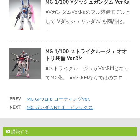
MG 1/100 Vダッシュガンダム Ver.Ka
■VガンダムVer.kaのフル装備モデルと
して”Vダッシュガンダム”を商品化。
...
MG 1/100 ストライクルージュ オオ
トリ装備 Ver.RM
■ストライクルージュがVer.RMとなっ
てMG化。 ■Ver.RMならではのプロ ...
PREV
MG GP01Fb コーティングver.
NEXT
MG ガンダムNT-1 アレックス
購読する