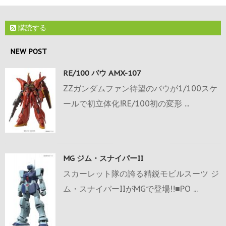
購読する
NEW POST
RE/100 バウ AMX-107
ZZガンダムファン待望のバウが1/100スケ
ールで初立体化!RE/100初の変形 ...
MG ジム・スナイパーII
スカーレット隊の誇る精鋭モビルスーツ ジ
ム・スナイパーIIがMGで登場!!■PO ...