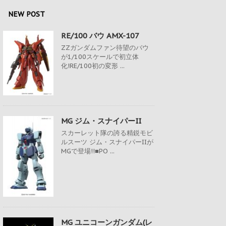
NEW POST
RE/100 バウ AMX-107
ZZガンダムファン待望のバウ
が1/100スケールで初立体
化!RE/100初の変形 ...
MG ジム・スナイパーII
スカーレット隊の誇る精鋭モビ
ルスーツ ジム・スナイパーIIが
MGで登場!!■PO ...
MG ユニコーンガンダム(レ