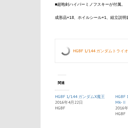
■超咆剣ハイパーミノフスキーが付属。
成形品×18、ホイルシール×1、組立説明書
HGBF 1/144 ガンダムトラ
関連
HGBF 1/144 ガンダムX魔王
HGBF
2016年4月22日
Mk-Ⅱ
HGBF
2016
HGBF