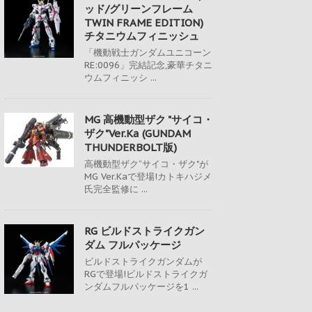
ッド/グリーンフレーム
TWIN FRAME EDITION)
チタニウムフィニッシュ
「機動戦士ガンダムユニコーン
RE:0096」完結記念,豪華チタニ
ウムフィニッシ ...
MG 高機動型ザク "サイコ・
ザク"Ver.Ka (GUNDAM
THUNDERBOLT版)
高機動型ザク“サイコ・ザク"が
MG Ver.Kaで登場!カトキハジメ
氏完全監修に ...
RG ビルドストライクガン
ダム フルパッケージ
ビルドストライクガンダムが
RGで登場!ビルドストライクガ
ンダムフルパッケージを1 ...