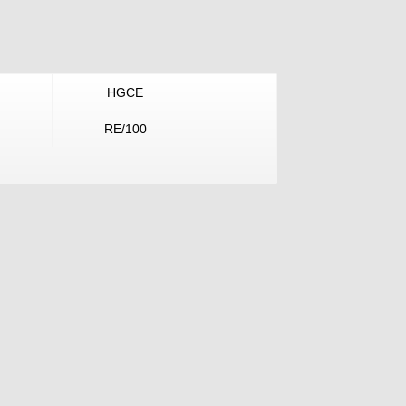
HGCE
RE/100