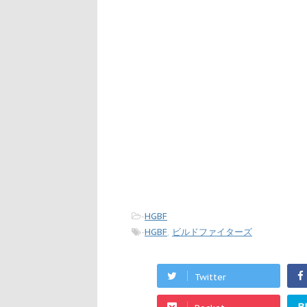
-
HGBF
-
HGBF
,
ビルドファイターズ
Twitter
B