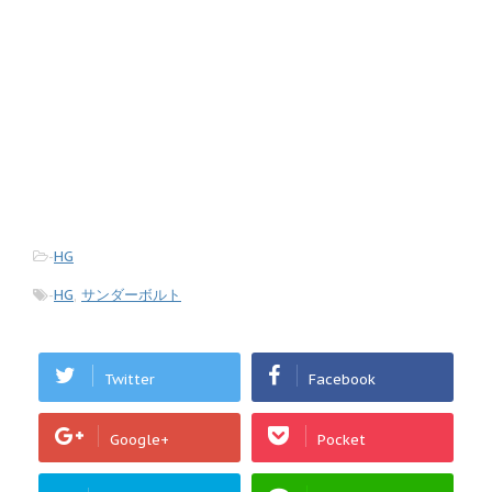
-
HG
-
HG
,
サンダーボルト
Twitter
Facebook
Google+
Pocket