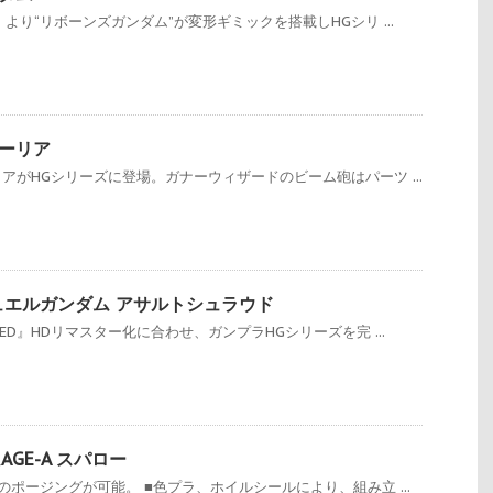
より“リボーンズガンダム”が変形ギミックを搭載しHGシリ ...
ォーリア
アがHGシリーズに登場。ガナーウィザードのビーム砲はパーツ ...
2 デュエルガンダム アサルトシュラウド
ED』HDリマスター化に合わせ、ガンプラHGシリーズを完 ...
ムAGE-A スパロー
ポージングが可能。 ■色プラ、ホイルシールにより、組み立 ...