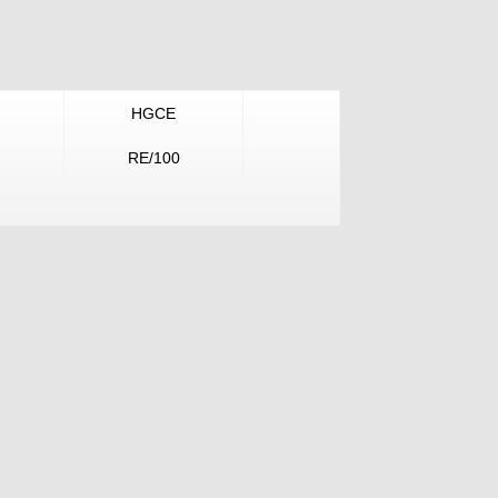
HGCE
RE/100