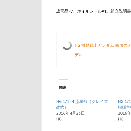
成形品×7、ホイルシール×1、組立説明書
HG 機動戦士ガンダム 鉄血のオ
デル
関連
HG 1/144 流星号（グレイズ
HG 1
改弐）
指揮官
2016年4月23日
2016
HG
HG