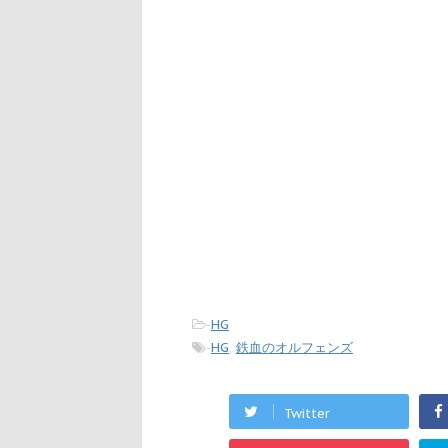
-
HG
-
HG
,
鉄血のオルフェンズ
Twitter