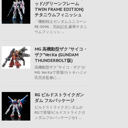
ッド/グリーンフレーム
TWIN FRAME EDITION)
チタニウムフィニッシュ
「機動戦士ガンダムユニコーン
RE:0096」完結記念,豪華チタニ
ウムフィニッシ ...
MG 高機動型ザク "サイコ・
ザク"Ver.Ka (GUNDAM
THUNDERBOLT版)
高機動型ザク“サイコ・ザク"が
MG Ver.Kaで登場!カトキハジメ
氏完全監修に ...
RG ビルドストライクガン
ダム フルパッケージ
ビルドストライクガンダムが
RGで登場!ビルドストライクガ
ンダムフルパッケージを1 ...