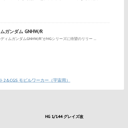
ィムガンダム GNHW/R
ディムガンダムGNHW/R”がHGシリーズに待望のリリー ...
セット2&CGS モビルワーカー（宇宙用）
HG 1/144 グレイズ改