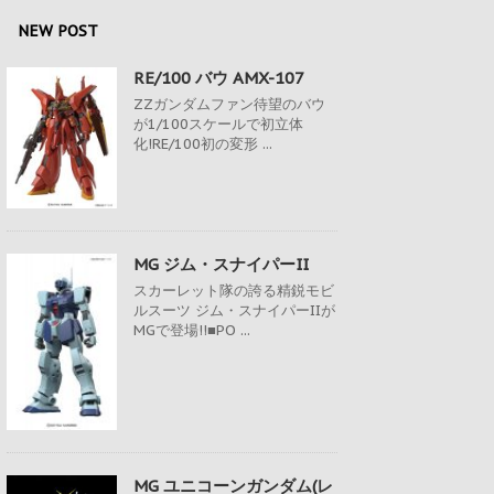
NEW POST
RE/100 バウ AMX-107
ZZガンダムファン待望のバウ
が1/100スケールで初立体
化!RE/100初の変形 ...
MG ジム・スナイパーII
スカーレット隊の誇る精鋭モビ
ルスーツ ジム・スナイパーIIが
MGで登場!!■PO ...
MG ユニコーンガンダム(レ