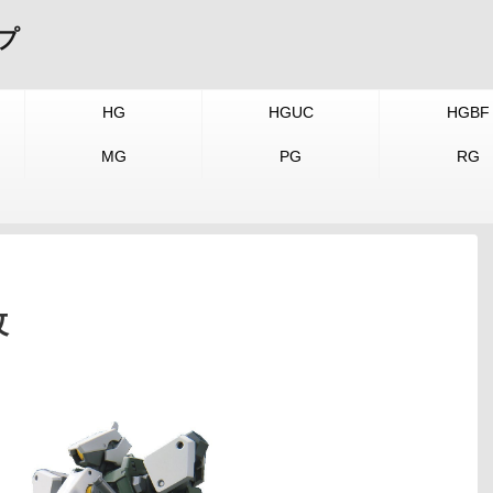
プ
HG
HGUC
HGBF
MG
PG
RG
改