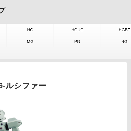
プ
HG
HGUC
HGBF
MG
PG
RG
ム G-ルシファー