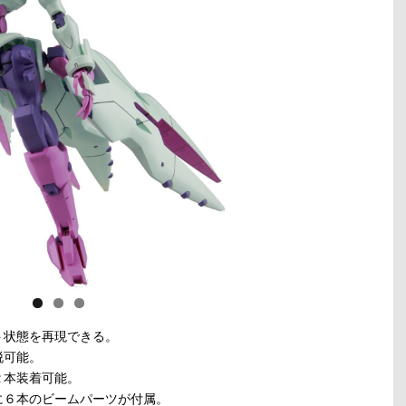
ト状態を再現できる。
脱可能。
２本装着可能。
に６本のビームパーツが付属。