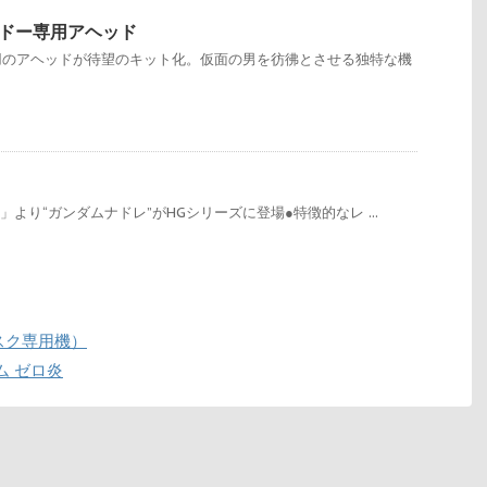
シドー専用アヘッド
用のアヘッドが待望のキット化。仮面の男を彷彿とさせる独特な機
」より“ガンダムナドレ”がHGシリーズに登場●特徴的なレ ...
マスク専用機）
ダム ゼロ炎