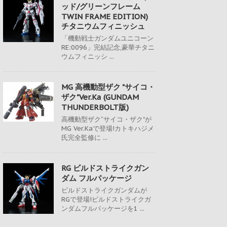
ッド/グリーンフレーム
TWIN FRAME EDITION)
チタニウムフィニッシュ
「機動戦士ガンダムユニコーン
RE:0096」完結記念,豪華チタニ
ウムフィニッシ ...
MG 高機動型ザク "サイコ・
ザク"Ver.Ka (GUNDAM
THUNDERBOLT版)
高機動型ザク“サイコ・ザク"が
MG Ver.Kaで登場!カトキハジメ
氏完全監修に ...
RG ビルドストライクガン
ダム フルパッケージ
ビルドストライクガンダムが
RGで登場!ビルドストライクガ
ンダムフルパッケージを1 ...