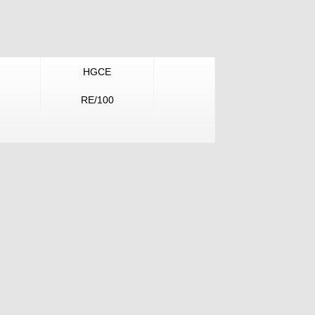
HGCE
RE/100