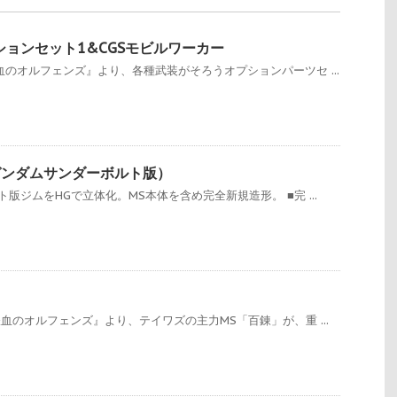
オプションセット1&CGSモビルワーカー
血のオルフェンズ』より、各種武装がそろうオプションパーツセ ...
ム（ガンダムサンダーボルト版）
版ジムをHGで立体化。MS本体を含め完全新規造形。 ■完 ...
血のオルフェンズ』より、テイワズの主力MS「百錬」が、重 ...