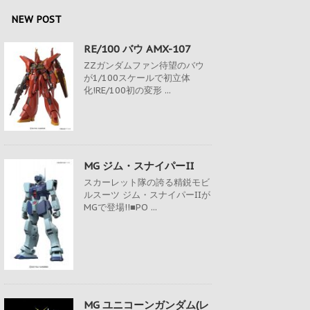
NEW POST
RE/100 バウ AMX-107
ZZガンダムファン待望のバウ
が1/100スケールで初立体
化!RE/100初の変形 ...
MG ジム・スナイパーII
スカーレット隊の誇る精鋭モビ
ルスーツ ジム・スナイパーIIが
MGで登場!!■PO ...
MG ユニコーンガンダム(レ