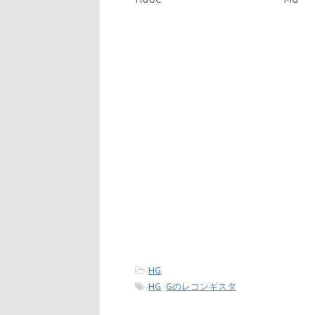
-
HG
-
HG
,
Gのレコンギスタ