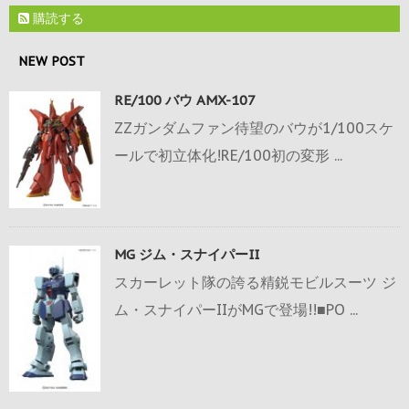
購読する
NEW POST
RE/100 バウ AMX-107
ZZガンダムファン待望のバウが1/100スケ
ールで初立体化!RE/100初の変形 ...
MG ジム・スナイパーII
スカーレット隊の誇る精鋭モビルスーツ ジ
ム・スナイパーIIがMGで登場!!■PO ...