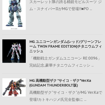
スカーレット隊の誇る精鋭モビルスーツ ジ
ム・スナイパーIIがMGで登場!!■PO ...
MG ユニコーンガンダム(レッド/グリーンフレ
ーム TWIN FRAME EDITION)チタニウムフィ
ニッシュ
「機動戦士ガンダムユニコーン RE:0096」
完結記念,豪華チタニウムフィニッシ ...
MG 高機動型ザク "サイコ・ザク"Ver.Ka
(GUNDAM THUNDERBOLT版)
高機動型ザク“サイコ・ザク"がMG Ver.Kaで
登場!カトキハジメ氏完全監修に ...