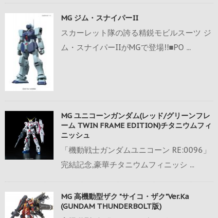
MG ジム・スナイパーII
スカーレット隊の誇る精鋭モビルスーツ ジ
ム・スナイパーIIがMGで登場!!■PO ...
MG ユニコーンガンダム(レッド/グリーンフレ
ーム TWIN FRAME EDITION)チタニウムフィ
ニッシュ
「機動戦士ガンダムユニコーン RE:0096」
完結記念,豪華チタニウムフィニッシ ...
MG 高機動型ザク "サイコ・ザク"Ver.Ka
(GUNDAM THUNDERBOLT版)