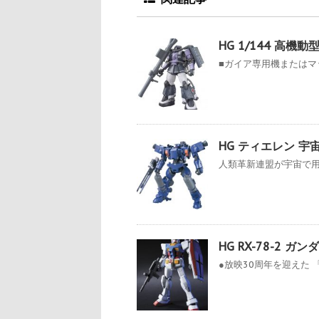
HG 1/144 高
■ガイア専用機またはマッ
HG ティエレン 宇
人類革新連盟が宇宙で用い
HG RX-78-2 ガンダ
●放映30周年を迎えた 「機