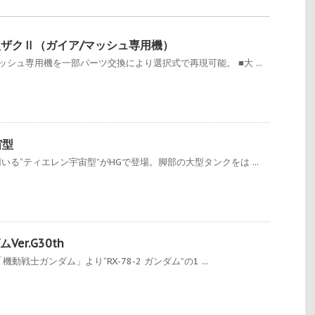
機動型ザクⅡ（ガイア/マッシュ専用機）
シュ専用機を一部パーツ交換により選択式で再現可能。 ■大 ...
宙型
る“ティエレン宇宙型”がHGで登場。脚部の大型タンクをは ...
ムVer.G30th
動戦士ガンダム」より“RX-78-2 ガンダム”の1 ...