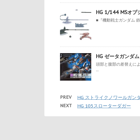
HG 1/144 M
■『機動戦士ガンダム 
HG ゼータガンダム
頭部と腹部の差替えに
...
PREV
HG ストライクノワールガン
NEXT
HG 105スローターダガー