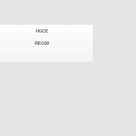
HGCE
RE/100