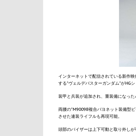
インターネットで配信されている新作映像「機動
する"ヴェルデバスターガンダム"がHG
装甲と兵装が追加され、重装備になった
両腰の"M9009B複合バヨネット装備
させた連装ライフルも再現可能。
頭部のバイザーは上下可動と取り外しが