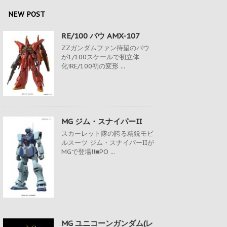
NEW POST
RE/100 バウ AMX-107
ZZガンダムファン待望のバウ
が1/100スケールで初立体
化!RE/100初の変形 ...
MG ジム・スナイパーII
スカーレット隊の誇る精鋭モビ
ルスーツ ジム・スナイパーIIが
MGで登場!!■PO ...
MG ユニコーンガンダム(レ