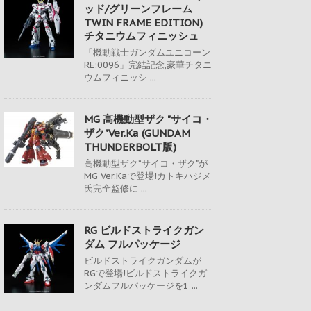
ッド/グリーンフレーム
TWIN FRAME EDITION)
チタニウムフィニッシュ
「機動戦士ガンダムユニコーン
RE:0096」完結記念,豪華チタニ
ウムフィニッシ ...
MG 高機動型ザク "サイコ・
ザク"Ver.Ka (GUNDAM
THUNDERBOLT版)
高機動型ザク“サイコ・ザク"が
MG Ver.Kaで登場!カトキハジメ
氏完全監修に ...
RG ビルドストライクガン
ダム フルパッケージ
ビルドストライクガンダムが
RGで登場!ビルドストライクガ
ンダムフルパッケージを1 ...