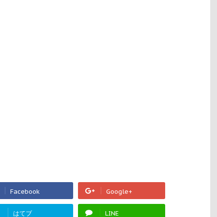
Facebook
Google+
!
はてブ
LINE