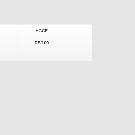
HGCE
RE/100