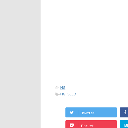
-
HG
-
HG
,
SEED
Twitter
B
Pocket