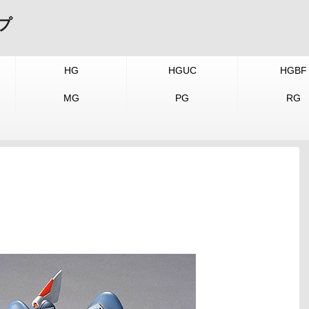
プ
HG
HGUC
HGBF
MG
PG
RG