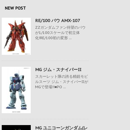
NEW POST
RE/100 バウ AMX-107
ZZガンダムファン待望のバウ
が1/100スケールで初立体
化!RE/100初の変形 ...
MG ジム・スナイパーII
スカーレット隊の誇る精鋭モビ
ルスーツ ジム・スナイパーIIが
MGで登場!!■PO ...
MG ユニコーンガンダム(レ