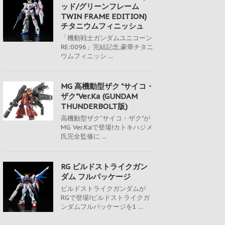
ッド/グリーンフレーム
TWIN FRAME EDITION)
チタニウムフィニッシュ
「機動戦士ガンダムユニコーン
RE:0096」完結記念,豪華チタニ
ウムフィニッシ ...
MG 高機動型ザク "サイコ・
ザク"Ver.Ka (GUNDAM
THUNDERBOLT版)
高機動型ザク“サイコ・ザク"が
MG Ver.Kaで登場!カトキハジメ
氏完全監修に ...
RG ビルドストライクガン
ダム フルパッケージ
ビルドストライクガンダムが
RGで登場!ビルドストライクガ
ンダムフルパッケージを1 ...