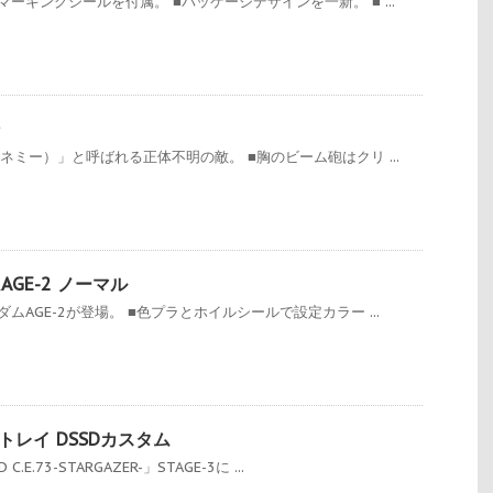
ーキングシールを付属。 ■パッケージデザインを一新。 ■ ...
ン
ネミー）」と呼ばれる正体不明の敵。 ■胸のビーム砲はクリ ...
ムAGE-2 ノーマル
ムAGE-2が登場。 ■色プラとホイルシールで設定カラー ...
トレイ DSSDカスタム
.73-STARGAZER-」STAGE-3に ...