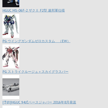
HGUC MS-06F-2 ザクⅡ F2型 連邦軍仕様
PG ウイングガンダムゼロカスタム （EW）
PG ストライクルージュ＋スカイグラスパー
[予約]HGUC 94式ベースジャバー 2016年8月発送