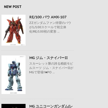
NEW POST
RE/100 バウ AMX-107
ZZガンダムファン待望のバウ
が1/100スケールで初立体
化!RE/100初の変形 ...
MG ジム・スナイパーII
スカーレット隊の誇る精鋭モビ
ルスーツ ジム・スナイパーIIが
MGで登場!!■PO ...
MG ユニコーンガンダム(レ