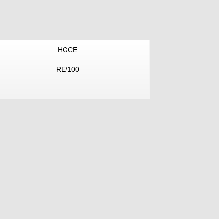
HGCE
RE/100