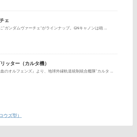
ーチェ
に“ガンダムヴァーチェ”がラインナップ。GNキャノンは砲 ...
レイズリッター（カルタ機）
血のオルフェンズ』より、地球外縁軌道統制統合艦隊“カルタ ...
アロウズ型）