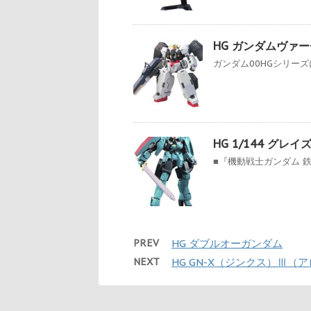
HG ガンダムヴァ
ガンダム00HGシリーズ
HG 1/144 グ
■『機動戦士ガンダム 鉄
PREV
HG ダブルオーガンダム
NEXT
HG GN-X（ジンクス）Ⅲ（