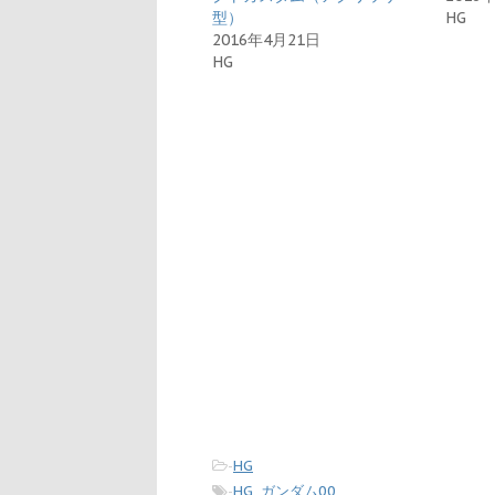
型）
HG
2016年4月21日
HG
-
HG
-
HG
,
ガンダム00