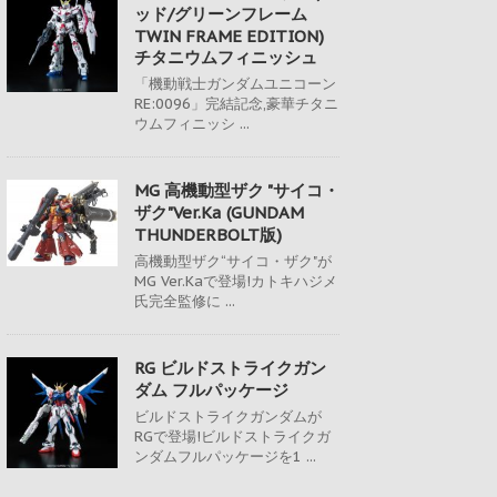
ッド/グリーンフレーム
TWIN FRAME EDITION)
チタニウムフィニッシュ
「機動戦士ガンダムユニコーン
RE:0096」完結記念,豪華チタニ
ウムフィニッシ ...
MG 高機動型ザク "サイコ・
ザク"Ver.Ka (GUNDAM
THUNDERBOLT版)
高機動型ザク“サイコ・ザク"が
MG Ver.Kaで登場!カトキハジメ
氏完全監修に ...
RG ビルドストライクガン
ダム フルパッケージ
ビルドストライクガンダムが
RGで登場!ビルドストライクガ
ンダムフルパッケージを1 ...