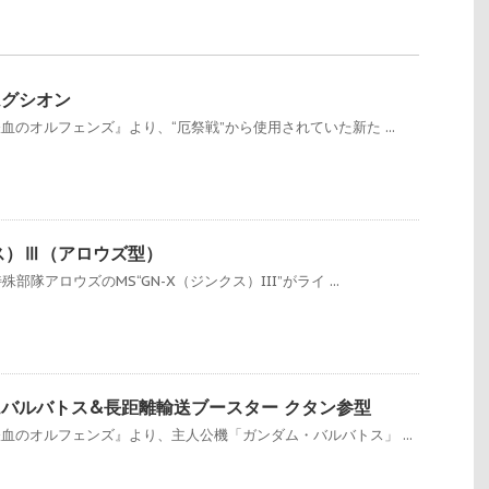
ダムグシオン
血のオルフェンズ』より、“厄祭戦”から使用されていた新た ...
クス）Ⅲ（アロウズ型）
部隊アロウズのMS“GN-X（ジンクス）III”がライ ...
ンダムバルバトス&長距離輸送ブースター クタン参型
鉄血のオルフェンズ』より、主人公機「ガンダム・バルバトス」 ...