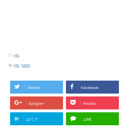
-
HG
-
HG
,
SEED
Twitter
Facebook
Google+
Pocket
B!
はてブ
LINE